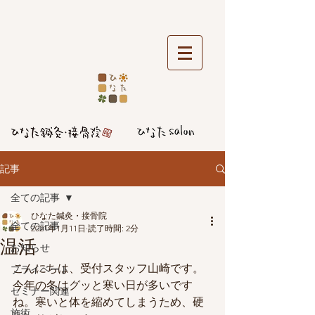
記事
全ての記事
ひなた鍼灸・接骨院
全ての記事
2021年1月11日
読了時間: 2分
温活
お知らせ
こんにちは、受付スタッフ山崎です。
プライベート
今年の冬はグッと寒い日が多いです
セミナー関連
ね。寒いと体を縮めてしまうため、硬
施術