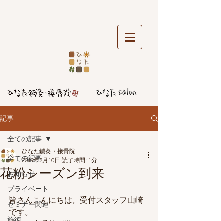
記事
全ての記事
ひなた鍼灸・接骨院
全ての記事
2019年2月10日
読了時間: 1分
花粉シーズン到来
お知らせ
プライベート
皆さんこんにちは。受付スタッフ山崎
セミナー関連
です。
施術