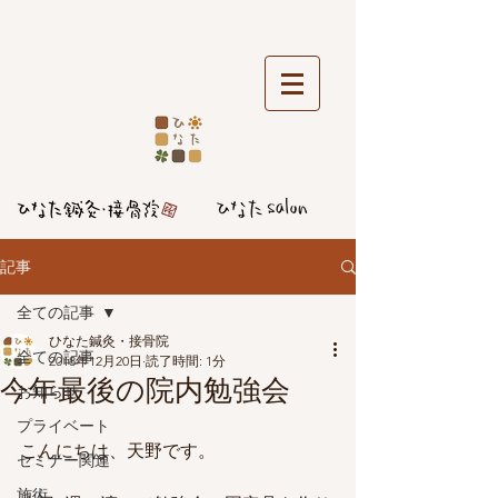
記事
全ての記事
ひなた鍼灸・接骨院
全ての記事
2018年12月20日
読了時間: 1分
今年最後の院内勉強会
お知らせ
プライベート
こんにちは、天野です。
セミナー関連
施術