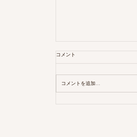
コメント
コメントを追加…
ひなたsalon『脂肪冷却痩身』
１回毎のビフォーアフター