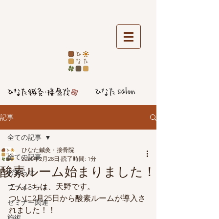
記事
全ての記事
ひなた鍼灸・接骨院
全ての記事
2020年2月28日
読了時間: 1分
酸素ルーム始まりました！
お知らせ
こんにちは、天野です。
プライベート
ついに2月25日から酸素ルームが導入さ
セミナー関連
れました！！
施術