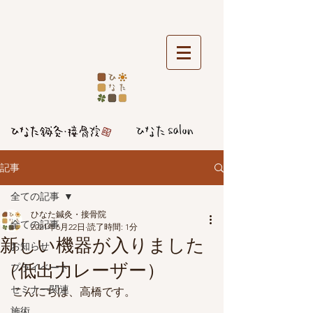
記事
全ての記事
ひなた鍼灸・接骨院
全ての記事
2021年6月22日
読了時間: 1分
新しい機器が入りました
お知らせ
（低出力レーザー）
プライベート
セミナー関連
こんにちは、高橋です。
施術