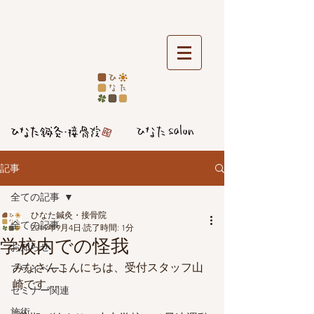
記事
全ての記事
ひなた鍼灸・接骨院
全ての記事
2019年9月4日
読了時間: 1分
学校内での怪我
お知らせ
みなさんこんにちは、受付スタッフ山
プライベート
崎です。
セミナー関連
施術