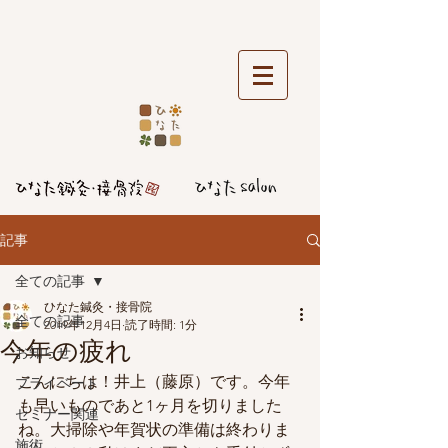
記事
全ての記事
ひなた鍼灸・接骨院
全ての記事
2019年12月4日
読了時間: 1分
今年の疲れ
お知らせ
こんにちは！井上（藤原）です。今年
プライベート
も早いものであと1ヶ月を切りました
セミナー関連
ね。大掃除や年賀状の準備は終わりま
施術