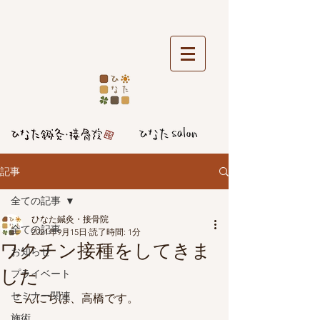
記事
全ての記事
ひなた鍼灸・接骨院
全ての記事
2021年9月15日
読了時間: 1分
ワクチン接種をしてきま
お知らせ
した
プライベート
セミナー関連
こんにちは、高橋です。
施術