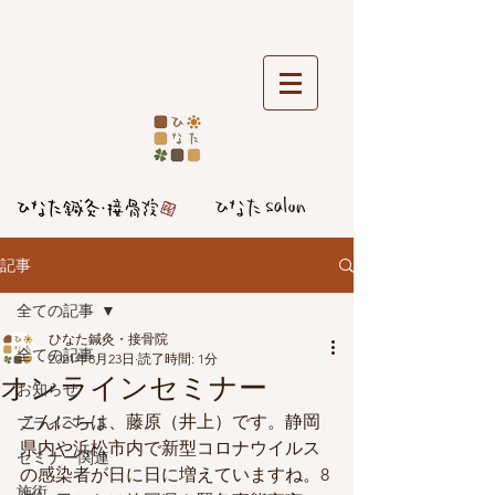
記事
全ての記事
ひなた鍼灸・接骨院
全ての記事
2021年8月23日
読了時間: 1分
オンラインセミナー
お知らせ
こんにちは、藤原（井上）です。静岡
プライベート
県内や浜松市内で新型コロナウイルス
セミナー関連
の感染者が日に日に増えていますね。8
施術