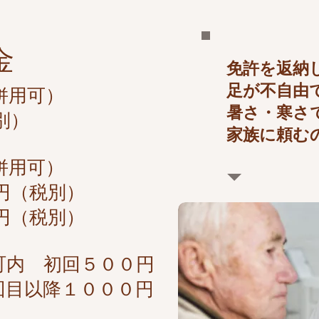
金
免許を返納
足が不自由
併用可）
暑さ・寒さ
別）
家族に頼む
併用可）
円（税別）
円（税別）
町内 初回５００円
降１０００円