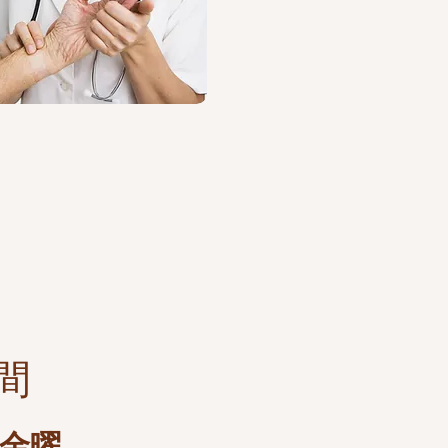
間
・金曜