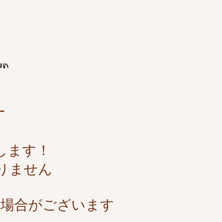
す
します！
りません
る
場合がございます