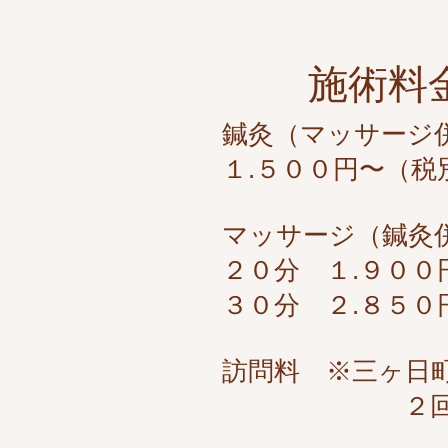
​施術料
鍼灸（マッサージ
１.５００円​〜（税
マッサージ（鍼灸
２０分 １.９００
３０分 ２.８５０
​訪問料 ※三ヶ日
​ ２回目以