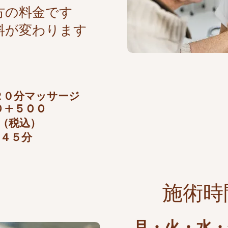
方の料金です
料が変わります
０分マッサージ​
９０＋５００
税込）
５分
​施術時
月・火・水