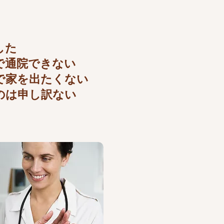
した
で通院できない
で家を出たくない
のは申し訳ない