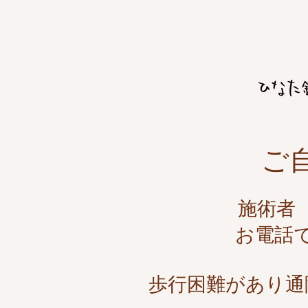
ご
​施術
お電話
​歩行困難があり