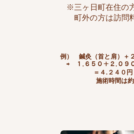
※​三ヶ日町在住の
町外の方は訪問
例） 鍼灸（首と肩）＋２
​ ⇨ １.６５０＋２.０
＝４.２４０円（
施術時間は約４