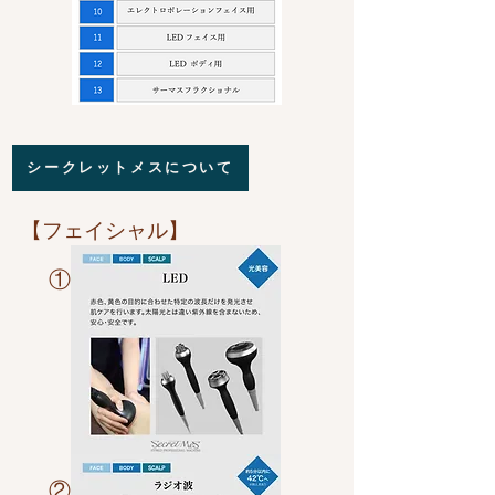
シークレットメスについて
​【フェイシャル】
​①
​②