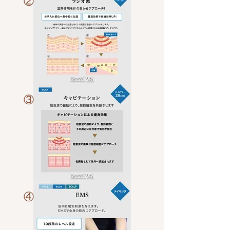
​②
​③
​④