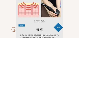
​⑤
​☆ 特 徴 ☆
① コラーゲン生成を促す波長のLEDに
よる光エステ
② 1MHzのラジオ波（RF）による温熱で
皮下の血流を増加させ老廃物の排泄、セ