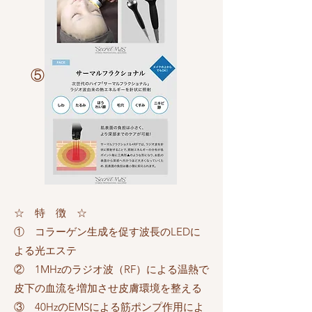
​⑤
​☆ 特 徴 ☆
① コラーゲン生成を促す波長のLEDに
よる光エステ
② 1MHzのラジオ波（RF）による温熱で
皮下の血流を増加させ皮膚環境を整える
③ 40HzのEMSによる筋ポンプ作用によ