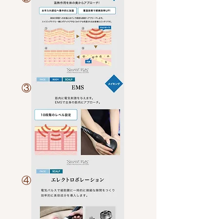
​③
​④